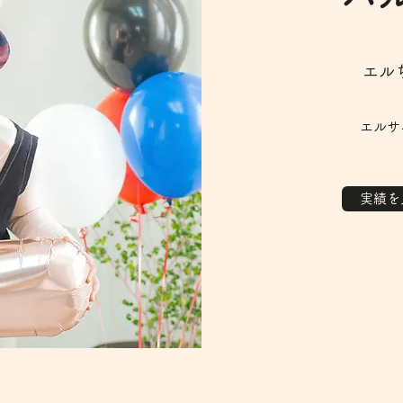
エル
エルサ
実績を