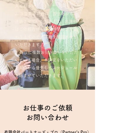
入ください。
​３営業日以内に、担当者からご
連絡させていただきます。出演料
はご依頼内容・拘束時間により変
わりますので、詳細を確認させて
いただきます。​​
同日に複数お引き合いをいただ
いている場合、本決定をいただい
た案件から優先してスケジュール
を組ませていただきます。
お仕事のご依頼
お問い合わせ
有限会社パートナーズ・プロ（Partner's Pro）