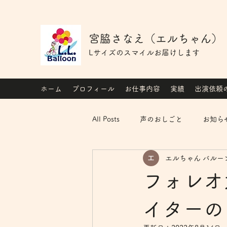
宮脇さなえ（エルちゃん）
Lサイズのスマイルお届けします
ホーム
プロフィール
お仕事内容
実績
出演依頼
All Posts
声のおしごと
お知ら
エルちゃん バルー
フォレオ
イターの