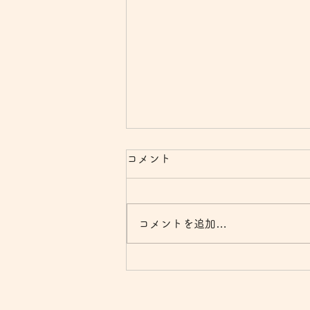
コメント
コメントを追加…
阪神競馬場で 大阪杯G1 予
想会「日刊スポーツプレゼン