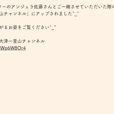
ターのアンジェラ佐藤さんとご一緒させていただいた際のY
山チャンネル」にアップされました^_^
がるお姿をご覧ください^_^
レオ大津一里山チャンネル
SjpWp6W8Or4